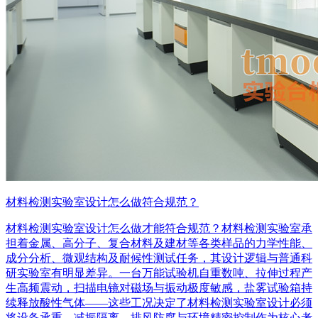
材料检测实验室设计怎么做符合规范？
材料检测实验室设计怎么做才能符合规范？材料检测实验室承
担着金属、高分子、复合材料及建材等各类样品的力学性能、
成分分析、微观结构及耐候性测试任务，其设计逻辑与普通科
研实验室有明显差异。一台万能试验机自重数吨、拉伸过程产
生高频震动，扫描电镜对磁场与振动极度敏感，盐雾试验箱持
续释放酸性气体——这些工况决定了材料检测实验室设计必须
将设备承重、减振隔离、排风防腐与环境精密控制作为核心考