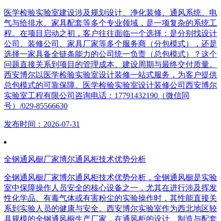
医学检验实验室建设涉及规划设计、净化装修、通风系统、电
气与给排水、家具配套等多个专业领域，是一项复杂的系统工
程。在项目启动之初，客户往往面临一个选择：是分别找设计
公司、装修公司、家具厂家等多个服务商（分包模式），还是
选择一家具备全链条能力的公司统一负责（总包模式）？这个
问题直接关系到项目的管理成本、建设周期与最终交付质量。
西安博尔以医学检验实验室设计装修一站式服务，为客户提供
总包模式的可靠保障。医学检验实验室设计装修公司西安博尔
实验室工程有限公司咨询电话：17791432190（微信同
号）/029-85566630
发布时间：2026-07-31
全钢通风橱厂家博尔通风柜技术优势分析
全钢通风橱厂家博尔通风柜技术优势分析，全钢通风橱是实验
室中保障操作人员安全的核心设备之一，尤其在进行涉及挥发
性化学品、有毒气体或有害粉尘的实验操作时，其性能直接关
系到实验人员的健康与安全。西安博尔实验室作为西北地区较
具规模的全钢通风橱生产厂家，在通风柜的设计、制造与配套