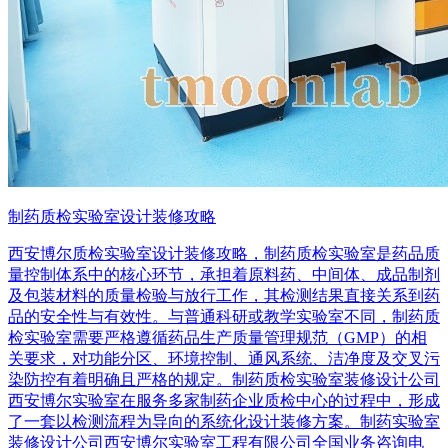
制药质检实验室设计装修攻略
西安博尔质检实验室设计装修攻略，制药质检实验室是药品质
量控制体系中的核心环节，承担着原料药、中间体、成品制剂
及包装材料的质量检验与放行工作，其检测结果直接关系到药
品的安全性与有效性。与普通科研或教学实验室不同，制药质
检实验室需要严格遵循药品生产质量管理规范（GMP）的相
关要求，对功能分区、环境控制、通风系统、洁净度及交叉污
染防控有着明确且严格的规定。制药质检实验室装修设计公司
西安博尔实验室在服务多家制药企业质检中心的过程中，形成
了一套以检测流程为导向的系统化设计装修方案。制药实验室
装修设计公司西安博尔实验室工程有限公司全国业务咨询电