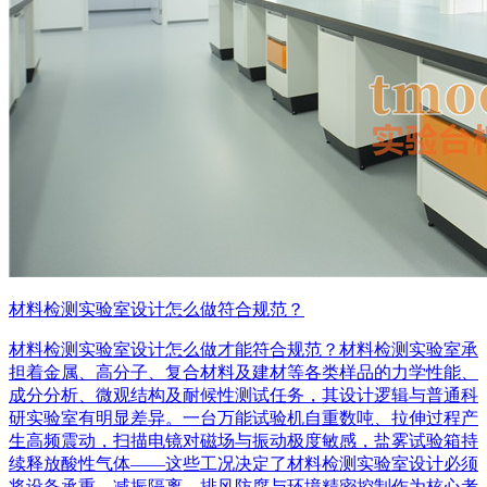
材料检测实验室设计怎么做符合规范？
材料检测实验室设计怎么做才能符合规范？材料检测实验室承
担着金属、高分子、复合材料及建材等各类样品的力学性能、
成分分析、微观结构及耐候性测试任务，其设计逻辑与普通科
研实验室有明显差异。一台万能试验机自重数吨、拉伸过程产
生高频震动，扫描电镜对磁场与振动极度敏感，盐雾试验箱持
续释放酸性气体——这些工况决定了材料检测实验室设计必须
将设备承重、减振隔离、排风防腐与环境精密控制作为核心考