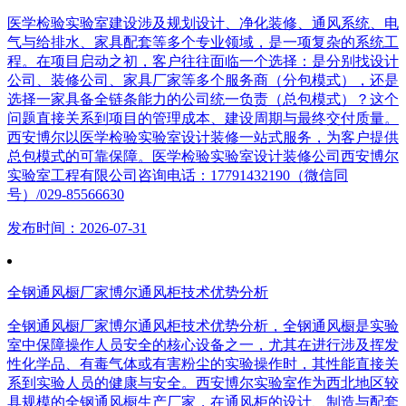
医学检验实验室建设涉及规划设计、净化装修、通风系统、电
气与给排水、家具配套等多个专业领域，是一项复杂的系统工
程。在项目启动之初，客户往往面临一个选择：是分别找设计
公司、装修公司、家具厂家等多个服务商（分包模式），还是
选择一家具备全链条能力的公司统一负责（总包模式）？这个
问题直接关系到项目的管理成本、建设周期与最终交付质量。
西安博尔以医学检验实验室设计装修一站式服务，为客户提供
总包模式的可靠保障。医学检验实验室设计装修公司西安博尔
实验室工程有限公司咨询电话：17791432190（微信同
号）/029-85566630
发布时间：2026-07-31
全钢通风橱厂家博尔通风柜技术优势分析
全钢通风橱厂家博尔通风柜技术优势分析，全钢通风橱是实验
室中保障操作人员安全的核心设备之一，尤其在进行涉及挥发
性化学品、有毒气体或有害粉尘的实验操作时，其性能直接关
系到实验人员的健康与安全。西安博尔实验室作为西北地区较
具规模的全钢通风橱生产厂家，在通风柜的设计、制造与配套