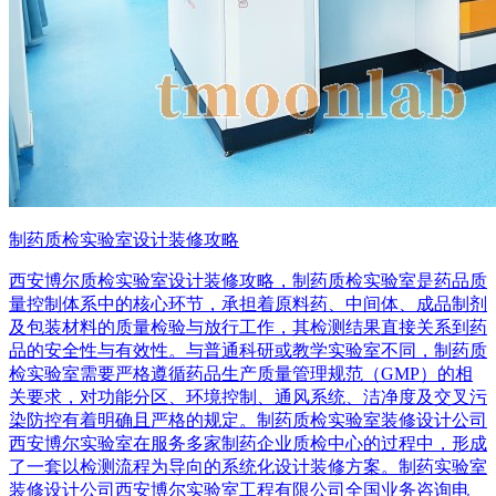
制药质检实验室设计装修攻略
西安博尔质检实验室设计装修攻略，制药质检实验室是药品质
量控制体系中的核心环节，承担着原料药、中间体、成品制剂
及包装材料的质量检验与放行工作，其检测结果直接关系到药
品的安全性与有效性。与普通科研或教学实验室不同，制药质
检实验室需要严格遵循药品生产质量管理规范（GMP）的相
关要求，对功能分区、环境控制、通风系统、洁净度及交叉污
染防控有着明确且严格的规定。制药质检实验室装修设计公司
西安博尔实验室在服务多家制药企业质检中心的过程中，形成
了一套以检测流程为导向的系统化设计装修方案。制药实验室
装修设计公司西安博尔实验室工程有限公司全国业务咨询电