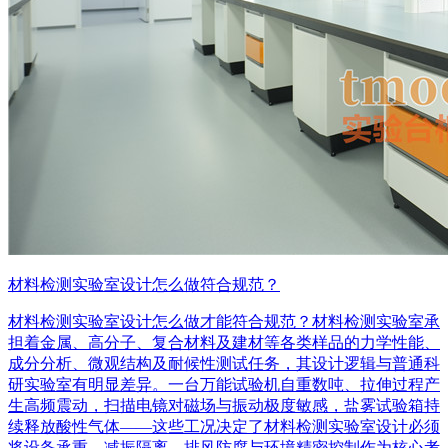
材料检测实验室设计怎么做符合规范？
材料检测实验室设计怎么做才能符合规范？材料检测实验室承
担着金属、高分子、复合材料及建材等各类样品的力学性能、
成分分析、微观结构及耐候性测试任务，其设计逻辑与普通科
研实验室有明显差异。一台万能试验机自重数吨、拉伸过程产
生高频震动，扫描电镜对磁场与振动极度敏感，盐雾试验箱持
续释放酸性气体——这些工况决定了材料检测实验室设计必须
将设备承重、减振隔离、排风防腐与环境精密控制作为核心考