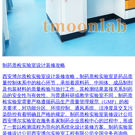
制药质检实验室设计装修攻略
西安博尔质检实验室设计装修攻略，制药质检实验室是药品质
量控制体系中的核心环节，承担着原料药、中间体、成品制剂
及包装材料的质量检验与放行工作，其检测结果直接关系到药
品的安全性与有效性。与普通科研或教学实验室不同，制药质
检实验室需要严格遵循药品生产质量管理规范（GMP）的相
关要求，对功能分区、环境控制、通风系统、洁净度及交叉污
染防控有着明确且严格的规定。制药质检实验室装修设计公司
西安博尔实验室在服务多家制药企业质检中心的过程中，形成
了一套以检测流程为导向的系统化设计装修方案。制药实验室
装修设计公司西安博尔实验室工程有限公司全国业务咨询电