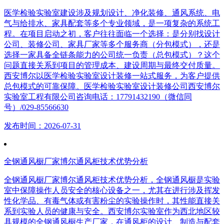
医学检验实验室建设涉及规划设计、净化装修、通风系统、电
气与给排水、家具配套等多个专业领域，是一项复杂的系统工
程。在项目启动之初，客户往往面临一个选择：是分别找设计
公司、装修公司、家具厂家等多个服务商（分包模式），还是
选择一家具备全链条能力的公司统一负责（总包模式）？这个
问题直接关系到项目的管理成本、建设周期与最终交付质量。
西安博尔以医学检验实验室设计装修一站式服务，为客户提供
总包模式的可靠保障。医学检验实验室设计装修公司西安博尔
实验室工程有限公司咨询电话：17791432190（微信同
号）/029-85566630
发布时间：2026-07-31
全钢通风橱厂家博尔通风柜技术优势分析
全钢通风橱厂家博尔通风柜技术优势分析，全钢通风橱是实验
室中保障操作人员安全的核心设备之一，尤其在进行涉及挥发
性化学品、有毒气体或有害粉尘的实验操作时，其性能直接关
系到实验人员的健康与安全。西安博尔实验室作为西北地区较
具规模的全钢通风橱生产厂家，在通风柜的设计、制造与配套