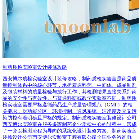
制药质检实验室设计装修攻略
西安博尔质检实验室设计装修攻略，制药质检实验室是药品质
量控制体系中的核心环节，承担着原料药、中间体、成品制剂
及包装材料的质量检验与放行工作，其检测结果直接关系到药
品的安全性与有效性。与普通科研或教学实验室不同，制药质
检实验室需要严格遵循药品生产质量管理规范（GMP）的相
关要求，对功能分区、环境控制、通风系统、洁净度及交叉污
染防控有着明确且严格的规定。制药质检实验室装修设计公司
西安博尔实验室在服务多家制药企业质检中心的过程中，形成
了一套以检测流程为导向的系统化设计装修方案。制药实验室
装修设计公司西安博尔实验室工程有限公司全国业务咨询电