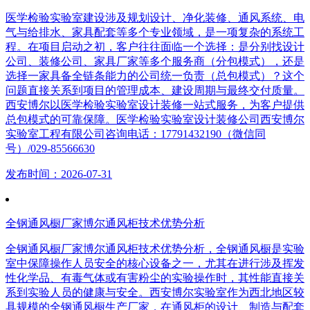
医学检验实验室建设涉及规划设计、净化装修、通风系统、电
气与给排水、家具配套等多个专业领域，是一项复杂的系统工
程。在项目启动之初，客户往往面临一个选择：是分别找设计
公司、装修公司、家具厂家等多个服务商（分包模式），还是
选择一家具备全链条能力的公司统一负责（总包模式）？这个
问题直接关系到项目的管理成本、建设周期与最终交付质量。
西安博尔以医学检验实验室设计装修一站式服务，为客户提供
总包模式的可靠保障。医学检验实验室设计装修公司西安博尔
实验室工程有限公司咨询电话：17791432190（微信同
号）/029-85566630
发布时间：2026-07-31
全钢通风橱厂家博尔通风柜技术优势分析
全钢通风橱厂家博尔通风柜技术优势分析，全钢通风橱是实验
室中保障操作人员安全的核心设备之一，尤其在进行涉及挥发
性化学品、有毒气体或有害粉尘的实验操作时，其性能直接关
系到实验人员的健康与安全。西安博尔实验室作为西北地区较
具规模的全钢通风橱生产厂家，在通风柜的设计、制造与配套