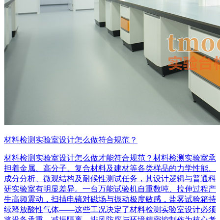
材料检测实验室设计怎么做符合规范？
材料检测实验室设计怎么做才能符合规范？材料检测实验室承
担着金属、高分子、复合材料及建材等各类样品的力学性能、
成分分析、微观结构及耐候性测试任务，其设计逻辑与普通科
研实验室有明显差异。一台万能试验机自重数吨、拉伸过程产
生高频震动，扫描电镜对磁场与振动极度敏感，盐雾试验箱持
续释放酸性气体——这些工况决定了材料检测实验室设计必须
将设备承重、减振隔离、排风防腐与环境精密控制作为核心考