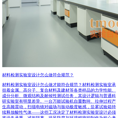
材料检测实验室设计怎么做符合规范？
材料检测实验室设计怎么做才能符合规范？材料检测实验室承
担着金属、高分子、复合材料及建材等各类样品的力学性能、
成分分析、微观结构及耐候性测试任务，其设计逻辑与普通科
研实验室有明显差异。一台万能试验机自重数吨、拉伸过程产
生高频震动，扫描电镜对磁场与振动极度敏感，盐雾试验箱持
续释放酸性气体——这些工况决定了材料检测实验室设计必须
将设备承重、减振隔离、排风防腐与环境精密控制作为核心考