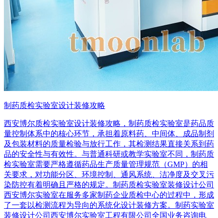
制药质检实验室设计装修攻略
西安博尔质检实验室设计装修攻略，制药质检实验室是药品质
量控制体系中的核心环节，承担着原料药、中间体、成品制剂
及包装材料的质量检验与放行工作，其检测结果直接关系到药
品的安全性与有效性。与普通科研或教学实验室不同，制药质
检实验室需要严格遵循药品生产质量管理规范（GMP）的相
关要求，对功能分区、环境控制、通风系统、洁净度及交叉污
染防控有着明确且严格的规定。制药质检实验室装修设计公司
西安博尔实验室在服务多家制药企业质检中心的过程中，形成
了一套以检测流程为导向的系统化设计装修方案。制药实验室
装修设计公司西安博尔实验室工程有限公司全国业务咨询电