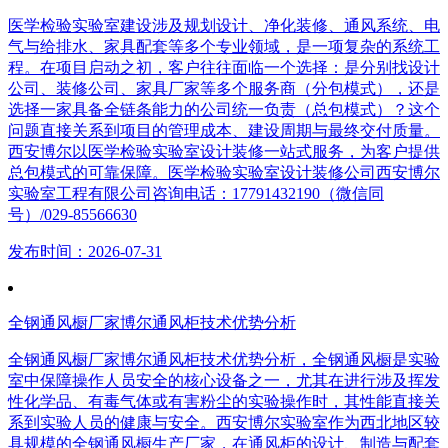
医学检验实验室建设涉及规划设计、净化装修、通风系统、电
气与给排水、家具配套等多个专业领域，是一项复杂的系统工
程。在项目启动之初，客户往往面临一个选择：是分别找设计
公司、装修公司、家具厂家等多个服务商（分包模式），还是
选择一家具备全链条能力的公司统一负责（总包模式）？这个
问题直接关系到项目的管理成本、建设周期与最终交付质量。
西安博尔以医学检验实验室设计装修一站式服务，为客户提供
总包模式的可靠保障。医学检验实验室设计装修公司西安博尔
实验室工程有限公司咨询电话：17791432190（微信同
号）/029-85566630
发布时间：2026-07-31
全钢通风橱厂家博尔通风柜技术优势分析
全钢通风橱厂家博尔通风柜技术优势分析，全钢通风橱是实验
室中保障操作人员安全的核心设备之一，尤其在进行涉及挥发
性化学品、有毒气体或有害粉尘的实验操作时，其性能直接关
系到实验人员的健康与安全。西安博尔实验室作为西北地区较
具规模的全钢通风橱生产厂家，在通风柜的设计、制造与配套