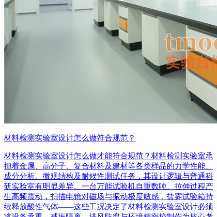
材料检测实验室设计怎么做符合规范？
材料检测实验室设计怎么做才能符合规范？材料检测实验室承
担着金属、高分子、复合材料及建材等各类样品的力学性能、
成分分析、微观结构及耐候性测试任务，其设计逻辑与普通科
研实验室有明显差异。一台万能试验机自重数吨、拉伸过程产
生高频震动，扫描电镜对磁场与振动极度敏感，盐雾试验箱持
续释放酸性气体——这些工况决定了材料检测实验室设计必须
将设备承重、减振隔离、排风防腐与环境精密控制作为核心考