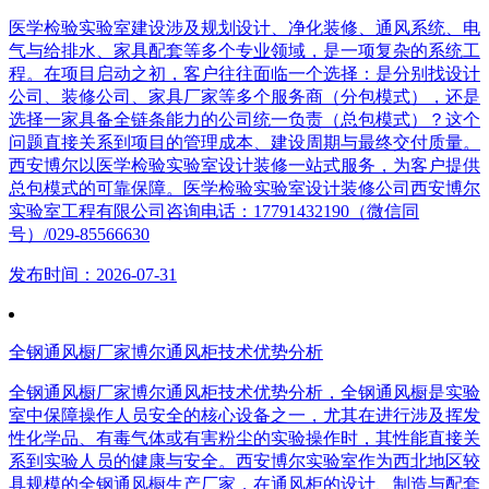
医学检验实验室建设涉及规划设计、净化装修、通风系统、电
气与给排水、家具配套等多个专业领域，是一项复杂的系统工
程。在项目启动之初，客户往往面临一个选择：是分别找设计
公司、装修公司、家具厂家等多个服务商（分包模式），还是
选择一家具备全链条能力的公司统一负责（总包模式）？这个
问题直接关系到项目的管理成本、建设周期与最终交付质量。
西安博尔以医学检验实验室设计装修一站式服务，为客户提供
总包模式的可靠保障。医学检验实验室设计装修公司西安博尔
实验室工程有限公司咨询电话：17791432190（微信同
号）/029-85566630
发布时间：2026-07-31
全钢通风橱厂家博尔通风柜技术优势分析
全钢通风橱厂家博尔通风柜技术优势分析，全钢通风橱是实验
室中保障操作人员安全的核心设备之一，尤其在进行涉及挥发
性化学品、有毒气体或有害粉尘的实验操作时，其性能直接关
系到实验人员的健康与安全。西安博尔实验室作为西北地区较
具规模的全钢通风橱生产厂家，在通风柜的设计、制造与配套