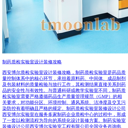
制药质检实验室设计装修攻略
西安博尔质检实验室设计装修攻略，制药质检实验室是药品质
量控制体系中的核心环节，承担着原料药、中间体、成品制剂
及包装材料的质量检验与放行工作，其检测结果直接关系到药
品的安全性与有效性。与普通科研或教学实验室不同，制药质
检实验室需要严格遵循药品生产质量管理规范（GMP）的相
关要求，对功能分区、环境控制、通风系统、洁净度及交叉污
染防控有着明确且严格的规定。制药质检实验室装修设计公司
西安博尔实验室在服务多家制药企业质检中心的过程中，形成
了一套以检测流程为导向的系统化设计装修方案。制药实验室
装修设计公司西安博尔实验室工程有限公司全国业务咨询电