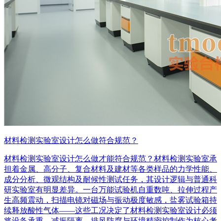
材料检测实验室设计怎么做符合规范？
材料检测实验室设计怎么做才能符合规范？材料检测实验室承
担着金属、高分子、复合材料及建材等各类样品的力学性能、
成分分析、微观结构及耐候性测试任务，其设计逻辑与普通科
研实验室有明显差异。一台万能试验机自重数吨、拉伸过程产
生高频震动，扫描电镜对磁场与振动极度敏感，盐雾试验箱持
续释放酸性气体——这些工况决定了材料检测实验室设计必须
将设备承重、减振隔离、排风防腐与环境精密控制作为核心考