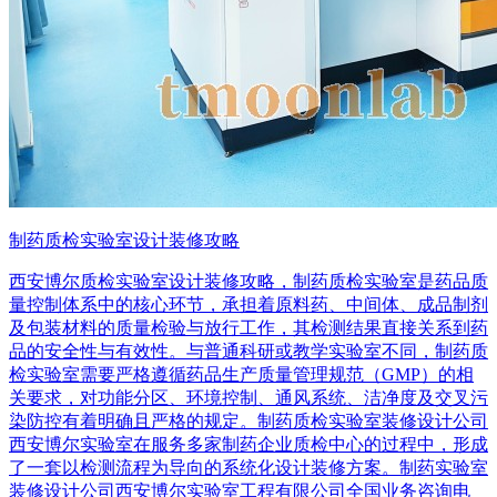
制药质检实验室设计装修攻略
西安博尔质检实验室设计装修攻略，制药质检实验室是药品质
量控制体系中的核心环节，承担着原料药、中间体、成品制剂
及包装材料的质量检验与放行工作，其检测结果直接关系到药
品的安全性与有效性。与普通科研或教学实验室不同，制药质
检实验室需要严格遵循药品生产质量管理规范（GMP）的相
关要求，对功能分区、环境控制、通风系统、洁净度及交叉污
染防控有着明确且严格的规定。制药质检实验室装修设计公司
西安博尔实验室在服务多家制药企业质检中心的过程中，形成
了一套以检测流程为导向的系统化设计装修方案。制药实验室
装修设计公司西安博尔实验室工程有限公司全国业务咨询电