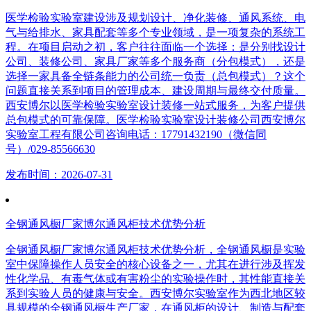
医学检验实验室建设涉及规划设计、净化装修、通风系统、电
气与给排水、家具配套等多个专业领域，是一项复杂的系统工
程。在项目启动之初，客户往往面临一个选择：是分别找设计
公司、装修公司、家具厂家等多个服务商（分包模式），还是
选择一家具备全链条能力的公司统一负责（总包模式）？这个
问题直接关系到项目的管理成本、建设周期与最终交付质量。
西安博尔以医学检验实验室设计装修一站式服务，为客户提供
总包模式的可靠保障。医学检验实验室设计装修公司西安博尔
实验室工程有限公司咨询电话：17791432190（微信同
号）/029-85566630
发布时间：2026-07-31
全钢通风橱厂家博尔通风柜技术优势分析
全钢通风橱厂家博尔通风柜技术优势分析，全钢通风橱是实验
室中保障操作人员安全的核心设备之一，尤其在进行涉及挥发
性化学品、有毒气体或有害粉尘的实验操作时，其性能直接关
系到实验人员的健康与安全。西安博尔实验室作为西北地区较
具规模的全钢通风橱生产厂家，在通风柜的设计、制造与配套