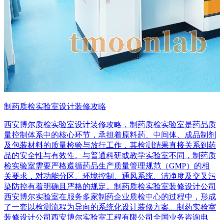
制药质检实验室设计装修攻略
西安博尔质检实验室设计装修攻略，制药质检实验室是药品质
量控制体系中的核心环节，承担着原料药、中间体、成品制剂
及包装材料的质量检验与放行工作，其检测结果直接关系到药
品的安全性与有效性。与普通科研或教学实验室不同，制药质
检实验室需要严格遵循药品生产质量管理规范（GMP）的相
关要求，对功能分区、环境控制、通风系统、洁净度及交叉污
染防控有着明确且严格的规定。制药质检实验室装修设计公司
西安博尔实验室在服务多家制药企业质检中心的过程中，形成
了一套以检测流程为导向的系统化设计装修方案。制药实验室
装修设计公司西安博尔实验室工程有限公司全国业务咨询电