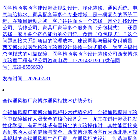
医学检验实验室建设涉及规划设计、净化装修、通风系统、电
气与给排水、家具配套等多个专业领域，是一项复杂的系统工
程。在项目启动之初，客户往往面临一个选择：是分别找设计
公司、装修公司、家具厂家等多个服务商（分包模式），还是
选择一家具备全链条能力的公司统一负责（总包模式）？这个
问题直接关系到项目的管理成本、建设周期与最终交付质量。
西安博尔以医学检验实验室设计装修一站式服务，为客户提供
总包模式的可靠保障。医学检验实验室设计装修公司西安博尔
实验室工程有限公司咨询电话：17791432190（微信同
号）/029-85566630
发布时间：2026-07-31
全钢通风橱厂家博尔通风柜技术优势分析
全钢通风橱厂家博尔通风柜技术优势分析，全钢通风橱是实验
室中保障操作人员安全的核心设备之一，尤其在进行涉及挥发
性化学品、有毒气体或有害粉尘的实验操作时，其性能直接关
系到实验人员的健康与安全。西安博尔实验室作为西北地区较
具规模的全钢通风橱生产厂家，在通风柜的设计、制造与配套