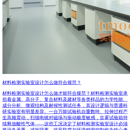
材料检测实验室设计怎么做符合规范？
材料检测实验室设计怎么做才能符合规范？材料检测实验室承
担着金属、高分子、复合材料及建材等各类样品的力学性能、
成分分析、微观结构及耐候性测试任务，其设计逻辑与普通科
研实验室有明显差异。一台万能试验机自重数吨、拉伸过程产
生高频震动，扫描电镜对磁场与振动极度敏感，盐雾试验箱持
续释放酸性气体——这些工况决定了材料检测实验室设计必须
将设备承重、减振隔离、排风防腐与环境精密控制作为核心考