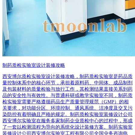
制药质检实验室设计装修攻略
西安博尔质检实验室设计装修攻略，制药质检实验室是药品质
量控制体系中的核心环节，承担着原料药、中间体、成品制剂
及包装材料的质量检验与放行工作，其检测结果直接关系到药
品的安全性与有效性。与普通科研或教学实验室不同，制药质
检实验室需要严格遵循药品生产质量管理规范（GMP）的相
关要求，对功能分区、环境控制、通风系统、洁净度及交叉污
染防控有着明确且严格的规定。制药质检实验室装修设计公司
西安博尔实验室在服务多家制药企业质检中心的过程中，形成
了一套以检测流程为导向的系统化设计装修方案。制药实验室
装修设计公司西安博尔实验室工程有限公司全国业务咨询电