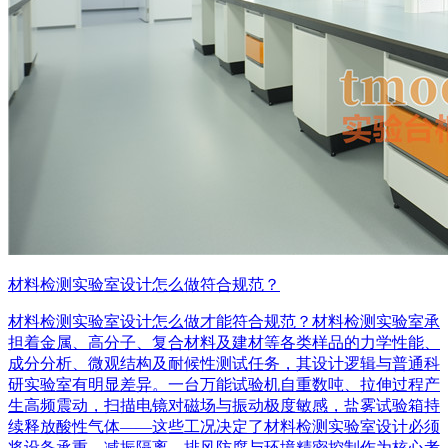
材料检测实验室设计怎么做符合规范？
材料检测实验室设计怎么做才能符合规范？材料检测实验室承
担着金属、高分子、复合材料及建材等各类样品的力学性能、
成分分析、微观结构及耐候性测试任务，其设计逻辑与普通科
研实验室有明显差异。一台万能试验机自重数吨、拉伸过程产
生高频震动，扫描电镜对磁场与振动极度敏感，盐雾试验箱持
续释放酸性气体——这些工况决定了材料检测实验室设计必须
将设备承重、减振隔离、排风防腐与环境精密控制作为核心考