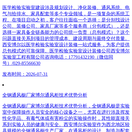
医学检验实验室建设涉及规划设计、净化装修、通风系统、电
气与给排水、家具配套等多个专业领域，是一项复杂的系统工
程。在项目启动之初，客户往往面临一个选择：是分别找设计
公司、装修公司、家具厂家等多个服务商（分包模式），还是
选择一家具备全链条能力的公司统一负责（总包模式）？这个
问题直接关系到项目的管理成本、建设周期与最终交付质量。
西安博尔以医学检验实验室设计装修一站式服务，为客户提供
总包模式的可靠保障。医学检验实验室设计装修公司西安博尔
实验室工程有限公司咨询电话：17791432190（微信同
号）/029-85566630
发布时间：2026-07-31
全钢通风橱厂家博尔通风柜技术优势分析
全钢通风橱厂家博尔通风柜技术优势分析，全钢通风橱是实验
室中保障操作人员安全的核心设备之一，尤其在进行涉及挥发
性化学品、有毒气体或有害粉尘的实验操作时，其性能直接关
系到实验人员的健康与安全。西安博尔实验室作为西北地区较
具规模的全钢通风橱生产厂家，在通风柜的设计、制造与配套