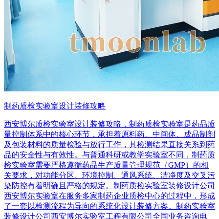
制药质检实验室设计装修攻略
西安博尔质检实验室设计装修攻略，制药质检实验室是药品质
量控制体系中的核心环节，承担着原料药、中间体、成品制剂
及包装材料的质量检验与放行工作，其检测结果直接关系到药
品的安全性与有效性。与普通科研或教学实验室不同，制药质
检实验室需要严格遵循药品生产质量管理规范（GMP）的相
关要求，对功能分区、环境控制、通风系统、洁净度及交叉污
染防控有着明确且严格的规定。制药质检实验室装修设计公司
西安博尔实验室在服务多家制药企业质检中心的过程中，形成
了一套以检测流程为导向的系统化设计装修方案。制药实验室
装修设计公司西安博尔实验室工程有限公司全国业务咨询电