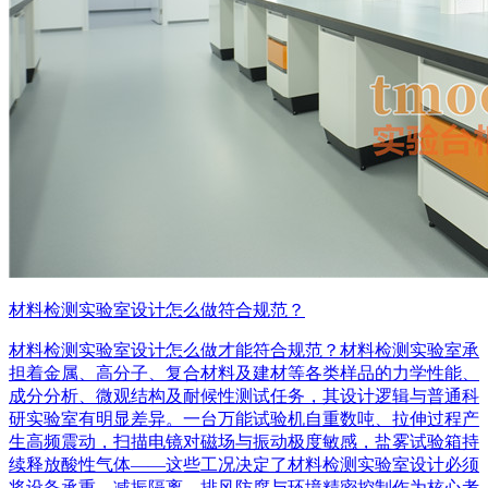
材料检测实验室设计怎么做符合规范？
材料检测实验室设计怎么做才能符合规范？材料检测实验室承
担着金属、高分子、复合材料及建材等各类样品的力学性能、
成分分析、微观结构及耐候性测试任务，其设计逻辑与普通科
研实验室有明显差异。一台万能试验机自重数吨、拉伸过程产
生高频震动，扫描电镜对磁场与振动极度敏感，盐雾试验箱持
续释放酸性气体——这些工况决定了材料检测实验室设计必须
将设备承重、减振隔离、排风防腐与环境精密控制作为核心考