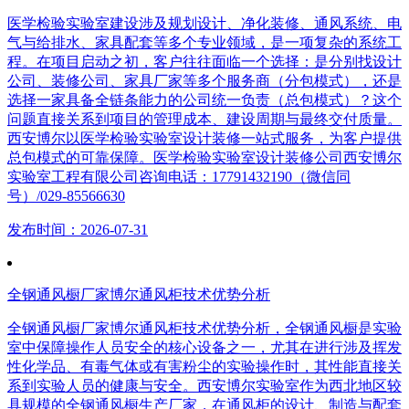
医学检验实验室建设涉及规划设计、净化装修、通风系统、电
气与给排水、家具配套等多个专业领域，是一项复杂的系统工
程。在项目启动之初，客户往往面临一个选择：是分别找设计
公司、装修公司、家具厂家等多个服务商（分包模式），还是
选择一家具备全链条能力的公司统一负责（总包模式）？这个
问题直接关系到项目的管理成本、建设周期与最终交付质量。
西安博尔以医学检验实验室设计装修一站式服务，为客户提供
总包模式的可靠保障。医学检验实验室设计装修公司西安博尔
实验室工程有限公司咨询电话：17791432190（微信同
号）/029-85566630
发布时间：2026-07-31
全钢通风橱厂家博尔通风柜技术优势分析
全钢通风橱厂家博尔通风柜技术优势分析，全钢通风橱是实验
室中保障操作人员安全的核心设备之一，尤其在进行涉及挥发
性化学品、有毒气体或有害粉尘的实验操作时，其性能直接关
系到实验人员的健康与安全。西安博尔实验室作为西北地区较
具规模的全钢通风橱生产厂家，在通风柜的设计、制造与配套